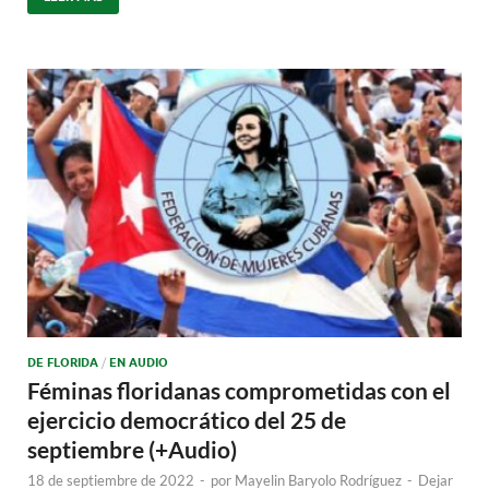
DE FLORIDA
/
EN AUDIO
Féminas floridanas comprometidas con el
ejercicio democrático del 25 de
septiembre (+Audio)
18 de septiembre de 2022
-
por
Mayelin Baryolo Rodríguez
-
Dejar