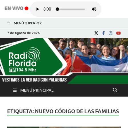
MENÚ SUPERIOR
7 de agosto de 2026
Radio Florida de
Noticias y Actualidades de Florida, Camagüey,
Cuba
Cuba
MENÚ PRINCIPAL
ETIQUETA:
NUEVO CÓDIGO DE LAS FAMILIAS