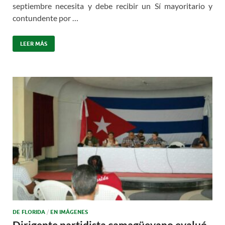
septiembre necesita y debe recibir un Sí mayoritario y
contundente por …
LEER MÁS
DE FLORIDA
/
EN IMÁGENES
Dirigente partidista camagüeyano evaluó