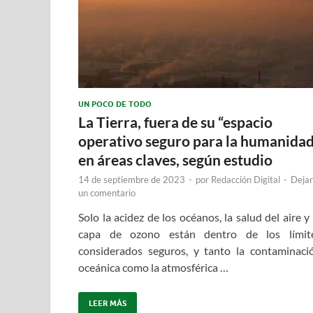
UN POCO DE TODO
La Tierra, fuera de su “espacio
operativo seguro para la humanida
en áreas claves, según estudio
14 de septiembre de 2023
-
por
Redacción Digital
-
Dejar
un comentario
Solo la acidez de los océanos, la salud del aire y 
capa de ozono están dentro de los límit
considerados seguros, y tanto la contaminaci
oceánica como la atmosférica …
LEER MÁS