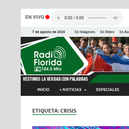
7 de agosto de 2026
En Imágenes
En Video
En Au
Radio Flor
Noticias y Actualidades de Flor
INICIO
+ NOTICIAS
ESPECIALES
ETIQUETA:
CRISIS