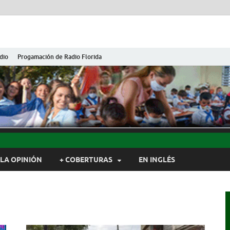
dio
Progamación de Radio Florida
ida de Cuba
ida, Camagüey, Cuba
LA OPINIÓN
+ COBERTURAS
EN INGLÉS