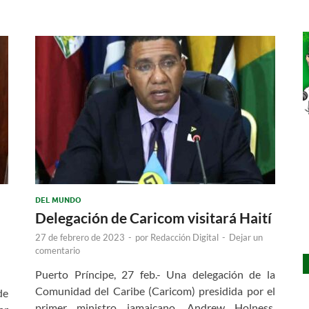
DEL MUNDO
Delegación de Caricom visitará Haití
27 de febrero de 2023
-
por
Redacción Digital
-
Dejar un
comentario
Puerto Príncipe, 27 feb.- Una delegación de la
Comunidad del Caribe (Caricom) presidida por el
de
primer ministro jamaicano, Andrew Holness,