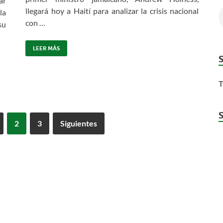
ar
llegará hoy a Haití para analizar la crisis nacional
la
con …
su
LEER MÁS
T
2
3
Siguientes