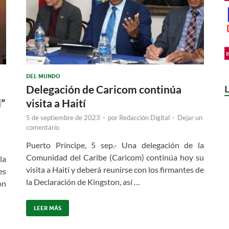
DEL MUNDO
Delegación de Caricom continúa
d”
visita a Haití
5 de septiembre de 2023
-
por
Redacción Digital
-
Dejar un
comentario
Puerto Príncipe, 5 sep.- Una delegación de la
Comunidad del Caribe (Caricom) continúa hoy su
la
visita a Haití y deberá reunirse con los firmantes de
es
la Declaración de Kingston, así …
ón
LEER MÁS