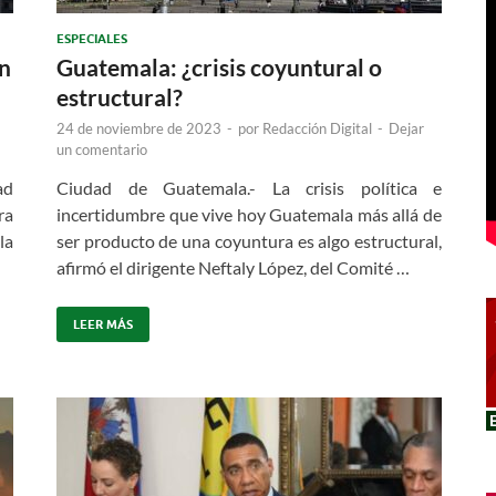
ESPECIALES
en
Guatemala: ¿crisis coyuntural o
estructural?
24 de noviembre de 2023
-
por
Redacción Digital
-
Dejar
un comentario
ad
Ciudad de Guatemala.- La crisis política e
ra
incertidumbre que vive hoy Guatemala más allá de
la
ser producto de una coyuntura es algo estructural,
afirmó el dirigente Neftaly López, del Comité …
LEER MÁS