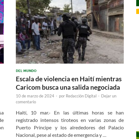
DEL MUNDO
Escala de violencia en Haití mientras
Caricom busca una salida negociada
10 de marzo de 2024
-
por
Redacción Digital
-
Dejar un
comentario
sa
Haití, 10 mar.- En las últimas horas se han
de
registrado intensos tiroteos en varias zonas de
on
Puerto Príncipe y los alrededores del Palacio
Nacional, pese al estado de emergencia y …