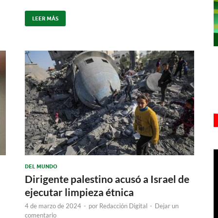
LEER MÁS
DEL MUNDO
Dirigente palestino acusó a Israel de
ejecutar limpieza étnica
4 de marzo de 2024
-
por
Redacción Digital
-
Dejar un
comentario