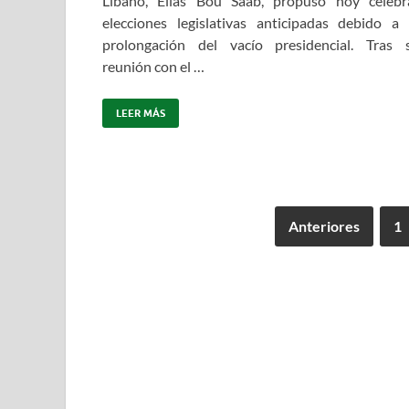
Líbano, Elias Bou Saab, propuso hoy celebr
elecciones legislativas anticipadas debido a 
prolongación del vacío presidencial. Tras 
reunión con el …
LEER MÁS
Anteriores
1