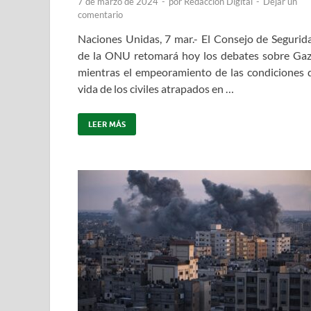
7 de marzo de 2024
-
por
Redacción Digital
-
Dejar un
comentario
Naciones Unidas, 7 mar.- El Consejo de Segurid
de la ONU retomará hoy los debates sobre Gaz
mientras el empeoramiento de las condiciones 
vida de los civiles atrapados en …
LEER MÁS