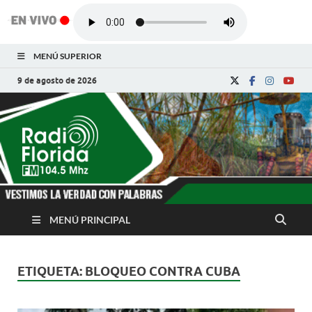
MENÚ SUPERIOR
9 de agosto de 2026
Radio Florida de
Noticias y Actualidades de Florida, Camagüey,
Cuba
Cuba
MENÚ PRINCIPAL
ETIQUETA:
BLOQUEO CONTRA CUBA