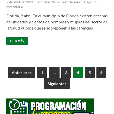
9 de abril de 2023
-
por
Pedro Pablo Sáez Herrera
-
Dejar un
comentario
Florida, 9 abr.- En el municipio de Florida existen decenas
de unidades y cientos de hombres y mujeres del sector de
la Salud Pública que se sobreponen a las carencias …
LEER MÁS
Anteriores
1
…
3
4
5
6
Siguientes