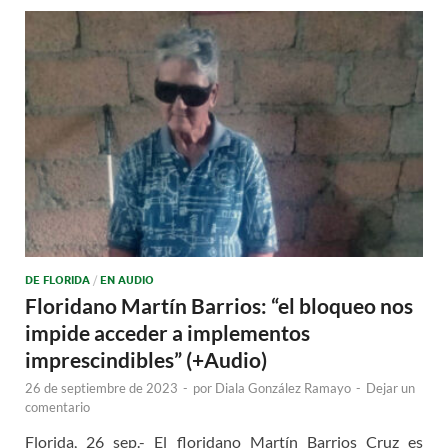
DE FLORIDA
/
EN AUDIO
Floridano Martín Barrios: “el bloqueo nos
impide acceder a implementos
imprescindibles” (+Audio)
26 de septiembre de 2023
-
por
Diala González Ramayo
-
Dejar un
comentario
Florida, 26 sep.- El floridano Martín Barrios Cruz es