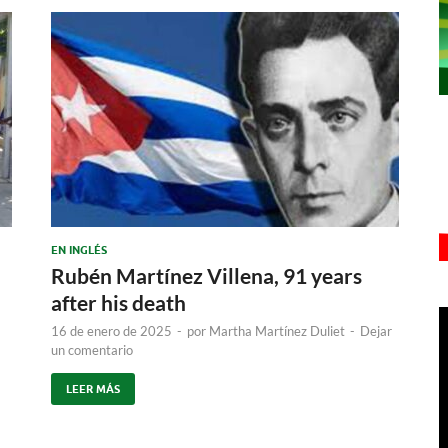
EN INGLÉS
Rubén Martínez Villena, 91 years
a
after his death
16 de enero de 2025
-
por
Martha Martínez Duliet
-
Dejar
un comentario
LEER MÁS