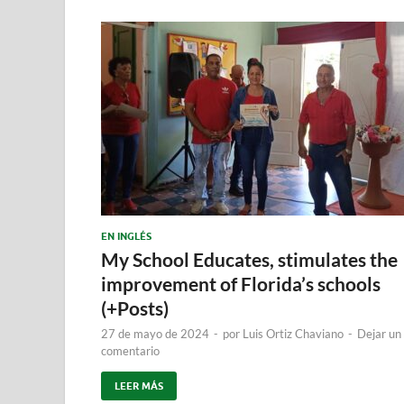
EN INGLÉS
My School Educates, stimulates the
improvement of Florida’s schools
(+Posts)
27 de mayo de 2024
-
por
Luis Ortiz Chaviano
-
Dejar un
comentario
LEER MÁS