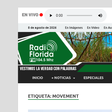
8 de agosto de 2026
En Imágenes
En Video
En Au
Radio Flor
Noticias y Actualidades de Flor
INICIO
+ NOTICIAS
ESPECIALES
ETIQUETA:
MOVEMENT