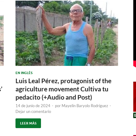
EN INGLÉS
Luis Leal Pérez, protagonist of the
’
agriculture movement Cultiva tu
pedacito (+Audio and Post)
14 de junio de 2024
-
por
Mayelin Baryolo Rodríguez
-
Dejar un comentario
LEER MÁS