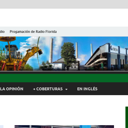
dio
Progamación de Radio Florida
ida de Cuba
ida, Camagüey, Cuba
LA OPINIÓN
+ COBERTURAS
EN INGLÉS