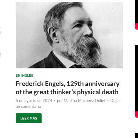
EN INGLÉS
Frederick Engels, 129th anniversary
of the great thinker’s physical death
5 de agosto de 2024
-
por
Martha Martínez Duliet
-
Dejar
un comentario
LEER MÁS