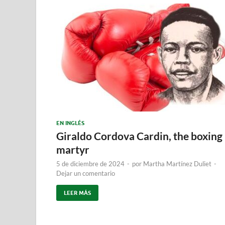
EN INGLÉS
Giraldo Cordova Cardin, the boxing
martyr
5 de diciembre de 2024
-
por
Martha Martínez Duliet
-
Dejar un comentario
LEER MÁS