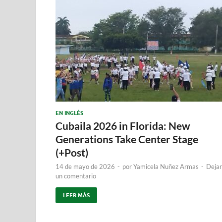
EN INGLÉS
Cubaila 2026 in Florida: New
Generations Take Center Stage
(+Post)
14 de mayo de 2026
-
por
Yamicela Nuñez Armas
-
Dejar
un comentario
LEER MÁS