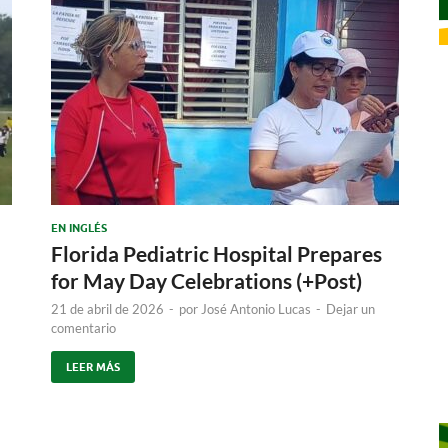
EN INGLÉS
Florida Pediatric Hospital Prepares
for May Day Celebrations (+Post)
21 de abril de 2026
-
por
José Antonio Lucas
-
Dejar un
comentario
LEER MÁS