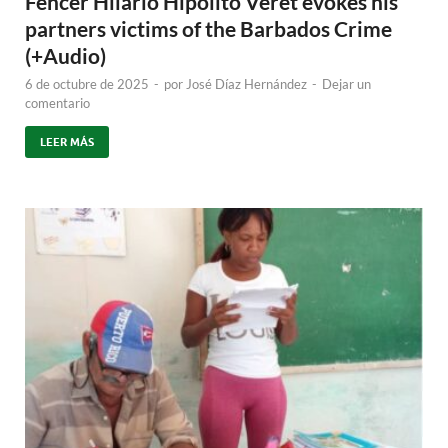
Fencer Hilario Hipólito Veret evokes his
partners victims of the Barbados Crime
(+Audio)
6 de octubre de 2025
-
por
José Díaz Hernández
-
Dejar un
comentario
LEER MÁS