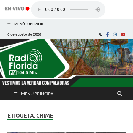
MENÚ SUPERIOR
6 de agosto de 2026
Radio Florida de
Noticias y Actualidades de Florida, Camagüey,
Cuba
Cuba
MENÚ PRINCIPAL
ETIQUETA:
CRIME