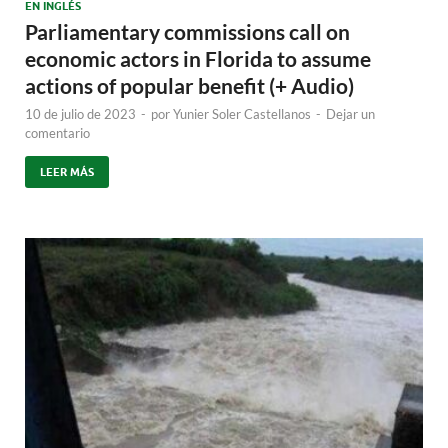
EN INGLÉS
Parliamentary commissions call on
economic actors in Florida to assume
actions of popular benefit (+ Audio)
10 de julio de 2023
-
por
Yunier Soler Castellanos
-
Dejar un
comentario
LEER MÁS