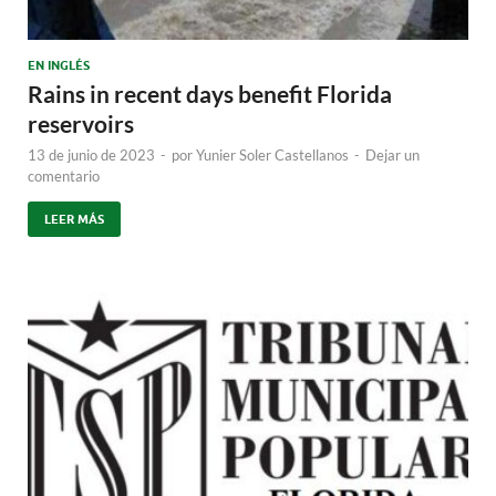
EN INGLÉS
Rains in recent days benefit Florida
reservoirs
13 de junio de 2023
-
por
Yunier Soler Castellanos
-
Dejar un
comentario
LEER MÁS