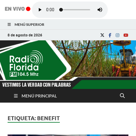
MENÚ SUPERIOR
8 de agosto de 2026
Radio Florida de
Noticias y Actualidades de Florida, Camagüey,
Cuba
Cuba
MENÚ PRINCIPAL
ETIQUETA:
BENEFIT