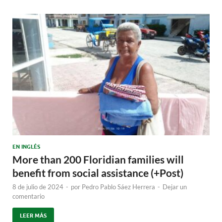
EN INGLÉS
More than 200 Floridian families will
benefit from social assistance (+Post)
8 de julio de 2024
-
por
Pedro Pablo Sáez Herrera
-
Dejar un
comentario
LEER MÁS