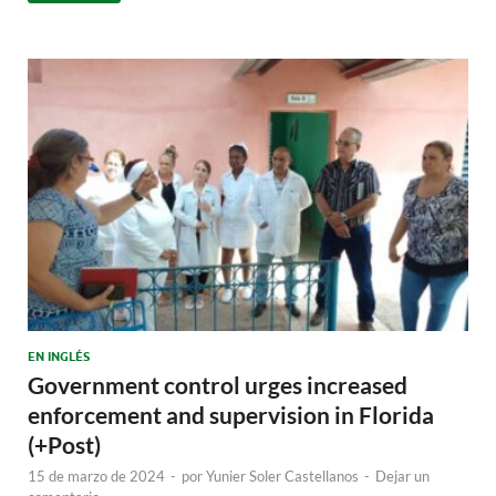
EN INGLÉS
Government control urges increased
enforcement and supervision in Florida
(+Post)
15 de marzo de 2024
-
por
Yunier Soler Castellanos
-
Dejar un