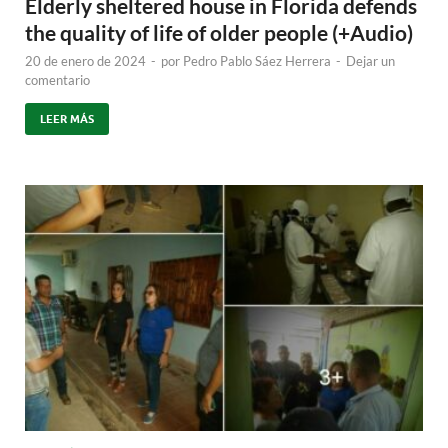
Elderly sheltered house in Florida defends
the quality of life of older people (+Audio)
20 de enero de 2024
-
por
Pedro Pablo Sáez Herrera
-
Dejar un
comentario
LEER MÁS