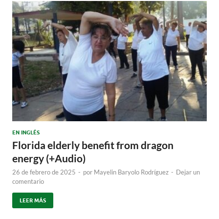
EN INGLÉS
Florida elderly benefit from dragon
energy (+Audio)
26 de febrero de 2025
-
por
Mayelin Baryolo Rodríguez
-
Dejar un
comentario
LEER MÁS