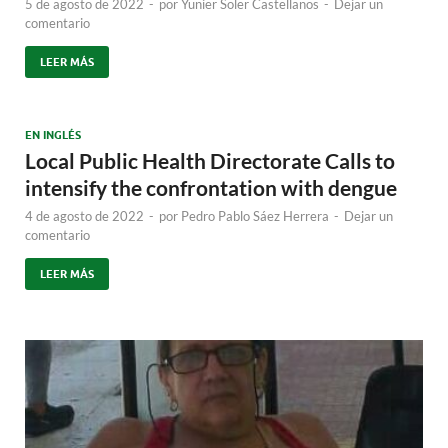
5 de agosto de 2022
-
por
Yunier Soler Castellanos
-
Dejar un
comentario
LEER MÁS
EN INGLÉS
Local Public Health Directorate Calls to
intensify the confrontation with dengue
4 de agosto de 2022
-
por
Pedro Pablo Sáez Herrera
-
Dejar un
comentario
LEER MÁS