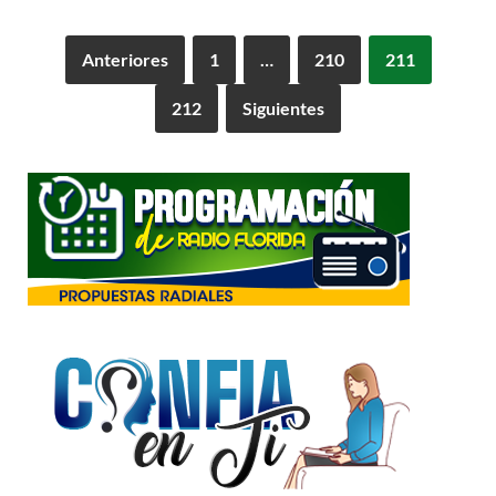
Anteriores
1
…
210
211
212
Siguientes