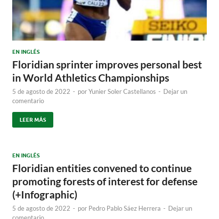
EN INGLÉS
Floridian sprinter improves personal best
in World Athletics Championships
5 de agosto de 2022
-
por
Yunier Soler Castellanos
-
Dejar un
comentario
LEER MÁS
EN INGLÉS
Floridian entities convened to continue
promoting forests of interest for defense
(+Infographic)
5 de agosto de 2022
-
por
Pedro Pablo Sáez Herrera
-
Dejar un
comentario