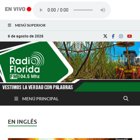
MENÚ SUPERIOR
6 de agosto de 2026
Radio Florida de
Noticias y Actualidades de Florida, Camagüey,
Cuba
Cuba
MENÚ PRINCIPAL
EN INGLÉS