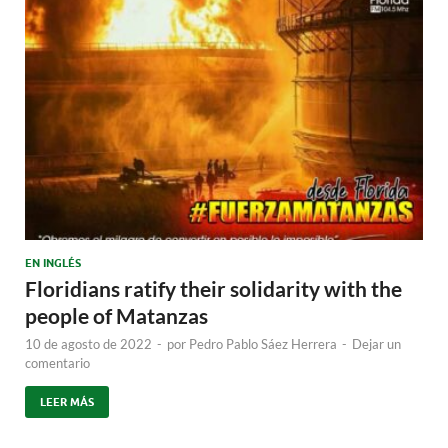
EN INGLÉS
Floridians ratify their solidarity with the
people of Matanzas
10 de agosto de 2022
-
por
Pedro Pablo Sáez Herrera
-
Dejar un
comentario
LEER MÁS