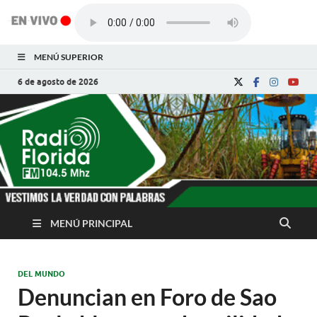
MENÚ SUPERIOR
6 de agosto de 2026
Radio Florida de
Noticias y Actualidades de Florida, Camagüey,
Cuba
Cuba
MENÚ PRINCIPAL
DEL MUNDO
Denuncian en Foro de Sao