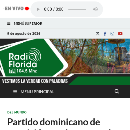
MENÚ SUPERIOR
9 de agosto de 2026
Radio Florida de
Noticias y Actualidades de Florida, Camagüey,
Cuba
Cuba
MENÚ PRINCIPAL
DEL MUNDO
Partido dominicano de