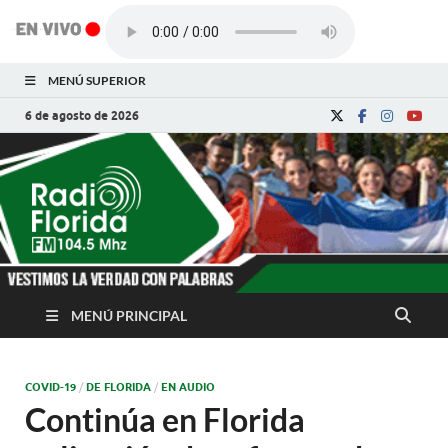
MENÚ SUPERIOR
6 de agosto de 2026
Radio Florida de
Noticias y Actualidades de Florida, Camagüey,
Cuba
Cuba
MENÚ PRINCIPAL
COVID-19
/
DE FLORIDA
/
EN AUDIO
Continúa en Florida