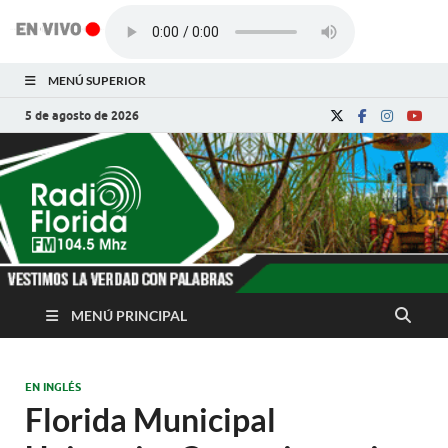
MENÚ SUPERIOR
5 de agosto de 2026
Radio Florida de
Noticias y Actualidades de Florida, Camagüey,
Cuba
Cuba
MENÚ PRINCIPAL
EN INGLÉS
Florida Municipal