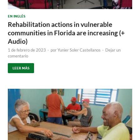
EN INGLÉS
Rehabilitation actions in vulnerable
communities in Florida are increasing (+
Audio)
1 de febrero de 2023
-
por
Yunier Soler Castellanos
-
Dejar un
comentario
LEER MÁS