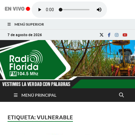
MENÚ SUPERIOR
7 de agosto de 2026
Radio Florida de
Noticias y Actualidades de Florida, Camagüey,
Cuba
Cuba
MENÚ PRINCIPAL
ETIQUETA:
VULNERABLE