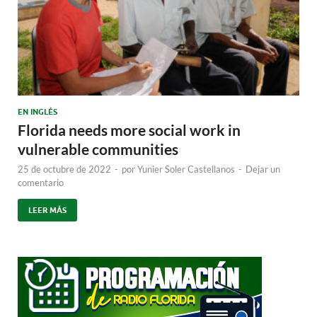
EN INGLÉS
Florida needs more social work in
vulnerable communities
25 de octubre de 2022
-
por
Yunier Soler Castellanos
-
Dejar un
comentario
LEER MÁS