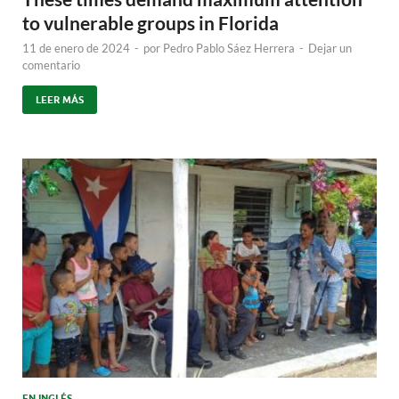
to vulnerable groups in Florida
11 de enero de 2024
-
por
Pedro Pablo Sáez Herrera
-
Dejar un
comentario
LEER MÁS
EN INGLÉS