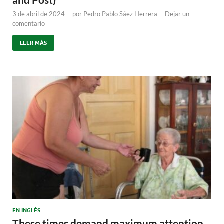
3 de abril de 2024
-
por
Pedro Pablo Sáez Herrera
-
Dejar un
comentario
LEER MÁS
EN INGLÉS
These times demand maximum attention