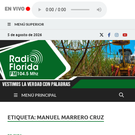
MENÚ SUPERIOR
5 de agosto de 2026
Radio Florida de
Noticias y Actualidades de Florida, Camagüey,
Cuba
Cuba
MENÚ PRINCIPAL
ETIQUETA:
MANUEL MARRERO CRUZ