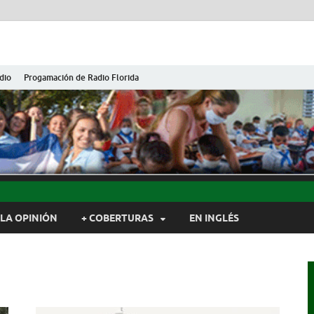
dio
Progamación de Radio Florida
ida de Cuba
ida, Camagüey, Cuba
LA OPINIÓN
+ COBERTURAS
EN INGLÉS