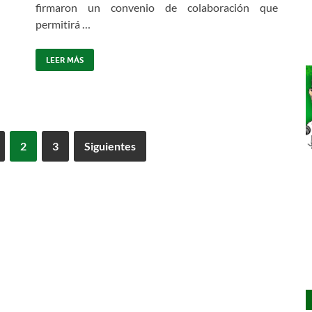
firmaron un convenio de colaboración que
permitirá …
LEER MÁS
2
3
Siguientes