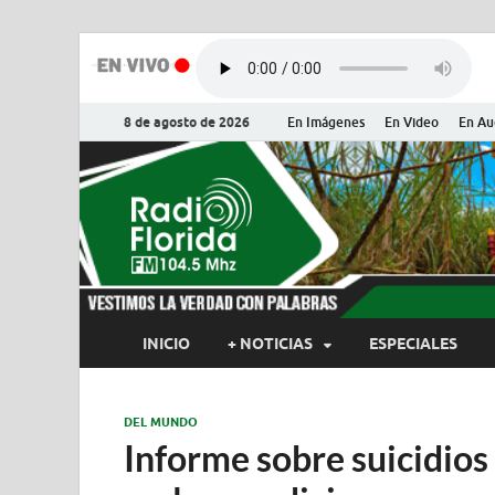
8 de agosto de 2026
En Imágenes
En Video
En Au
Radio Flor
Noticias y Actualidades de Flor
INICIO
+ NOTICIAS
ESPECIALES
DEL MUNDO
Informe sobre suicidios