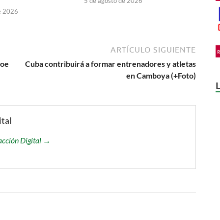
5 de agosto de 2026
e 2026
ARTÍCULO SIGUIENTE
roe
Cuba contribuirá a formar entrenadores y atletas
en Camboya (+Foto)
ital
acción Digital →