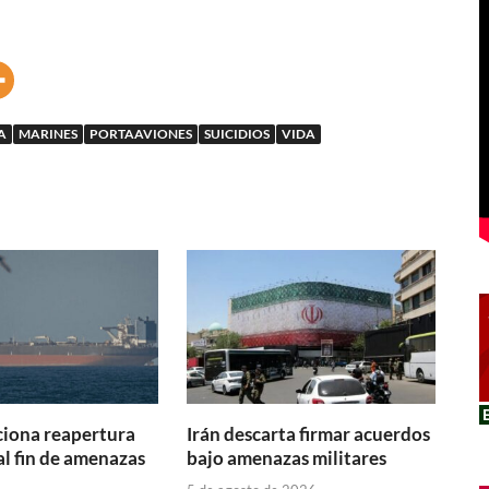
A
MARINES
PORTAAVIONES
SUICIDIOS
VIDA
ciona reapertura
Irán descarta firmar acuerdos
l fin de amenazas
bajo amenazas militares