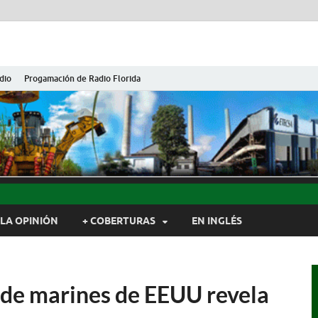
dio
Progamación de Radio Florida
ida de Cuba
ida, Camagüey, Cuba
LA OPINIÓN
+ COBERTURAS
EN INGLÉS
 de marines de EEUU revela