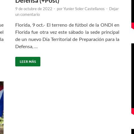
Defensa (+Post)
9 de octubre de 2022
-
por
Yunier Soler Castellanos
-
Dejar
un comentario
se
Florida, 9 oct.- El terreno de fútbol de la ONDI en
el
Florida fue otra vez este sábado la sede principal
la
de un nuevo Día Territorial de Preparación para la
Defensa, …
LEER MÁS