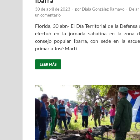
Ibarra
30 de abril de 2023
-
por
Diala González Ramayo
-
Dejar
un comentario
Florida, 30 abr.- El Día Territorial de la Defensa 
efectuó en la jornada sabatina en la zona d
consejo popular Ibarra, con sede en la escue
primaria José Martí.
LEER MÁS