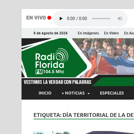
8 de agosto de 2026
En Imágenes
En Video
En Au
Radio Flor
Noticias y Actualidades de Flor
INICIO
+ NOTICIAS
ESPECIALES
ETIQUETA:
DÍA TERRITORIAL DE LA D