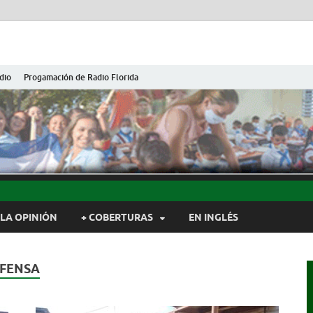
dio
Progamación de Radio Florida
ida de Cuba
ida, Camagüey, Cuba
LA OPINIÓN
+ COBERTURAS
EN INGLÉS
EFENSA