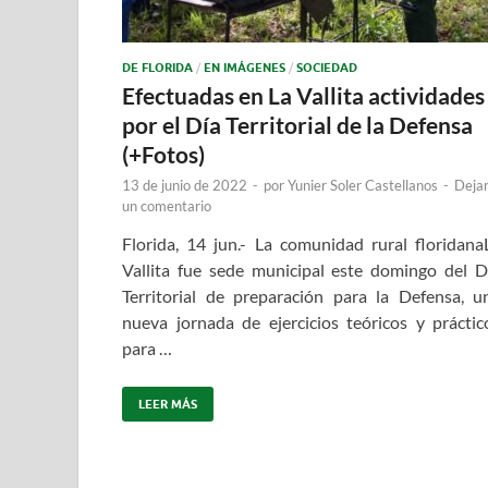
DE FLORIDA
/
EN IMÁGENES
/
SOCIEDAD
Efectuadas en La Vallita actividades
por el Día Territorial de la Defensa
(+Fotos)
13 de junio de 2022
-
por
Yunier Soler Castellanos
-
Deja
un comentario
Florida, 14 jun.- La comunidad rural floridana
Vallita fue sede municipal este domingo del D
Territorial de preparación para la Defensa, u
nueva jornada de ejercicios teóricos y práctic
para …
LEER MÁS