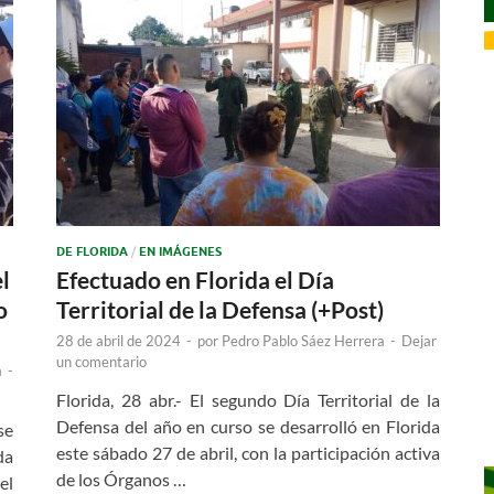
DE FLORIDA
/
EN IMÁGENES
l
Efectuado en Florida el Día
o
Territorial de la Defensa (+Post)
28 de abril de 2024
-
por
Pedro Pablo Sáez Herrera
-
Dejar
un comentario
a
-
Florida, 28 abr.- El segundo Día Territorial de la
Defensa del año en curso se desarrolló en Florida
se
este sábado 27 de abril, con la participación activa
da
de los Órganos …
el