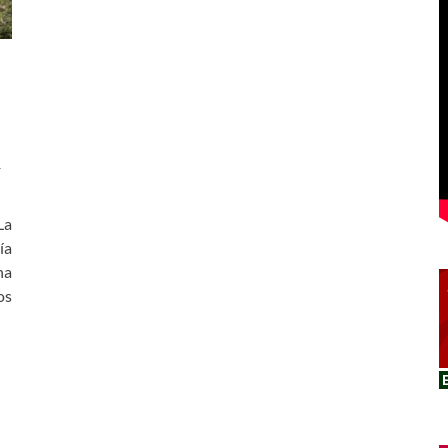
r
La
ía
na
os