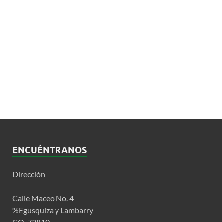
ENCUÉNTRANOS
Dirección
Calle Maceo No. 4
%Egusquiza y Lambarry
CO. 72810