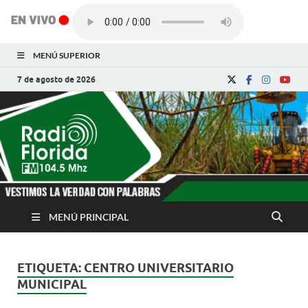
MENÚ SUPERIOR
7 de agosto de 2026
Radio Florida de
Noticias y Actualidades de Florida, Camagüey,
Cuba
Cuba
MENÚ PRINCIPAL
ETIQUETA:
CENTRO UNIVERSITARIO
MUNICIPAL