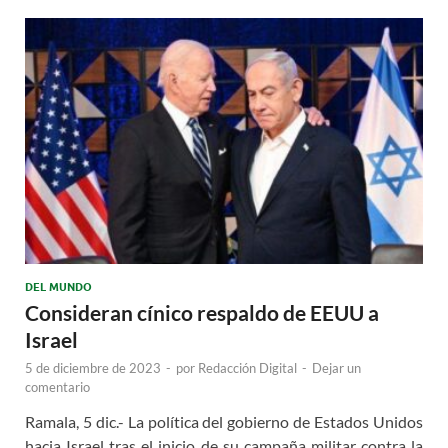
DEL MUNDO
Consideran cínico respaldo de EEUU a
Israel
5 de diciembre de 2023
-
por
Redacción Digital
-
Dejar un
comentario
Ramala, 5 dic.- La política del gobierno de Estados Unidos
hacia Israel tras el inicio de su campaña militar contra la