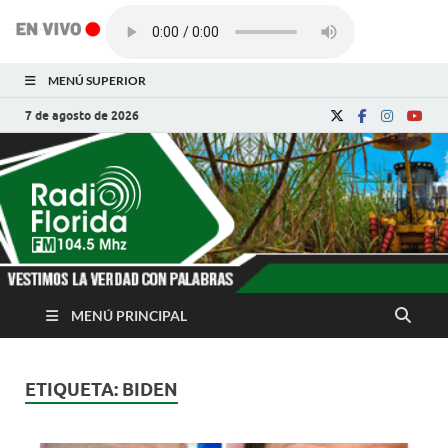
MENÚ SUPERIOR
7 de agosto de 2026
Radio Florida de
Noticias y Actualidades de Florida, Camagüey,
Cuba
Cuba
MENÚ PRINCIPAL
ETIQUETA:
BIDEN