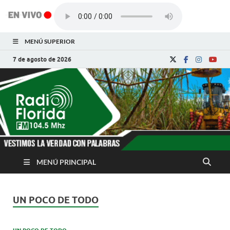
MENÚ SUPERIOR
7 de agosto de 2026
Radio Florida de
Noticias y Actualidades de Florida, Camagüey,
Cuba
Cuba
MENÚ PRINCIPAL
UN POCO DE TODO