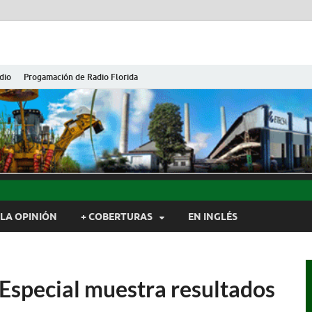
dio
Progamación de Radio Florida
ida de Cuba
ida, Camagüey, Cuba
LA OPINIÓN
+ COBERTURAS
EN INGLÉS
 Especial muestra resultados