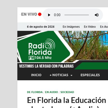
6 de agosto de 2026
En Imágenes
En Video
En Au
Radio Flor
Noticias y Actualidades de Flor
INICIO
+ NOTICIAS
ESPECIALES
DE FLORIDA
/
EN AUDIO
/
SOCIEDAD
En Florida la Educación