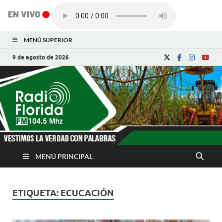
MENÚ SUPERIOR
9 de agosto de 2026
Radio Florida de
Noticias y Actualidades de Florida, Camagüey,
Cuba
Cuba
MENÚ PRINCIPAL
ETIQUETA:
ECUCACIÓN