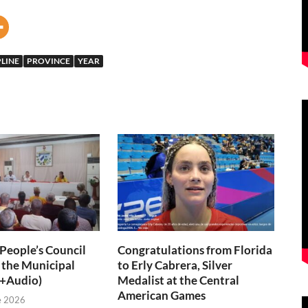
PLINE
PROVINCE
YEAR
 People’s Council
Congratulations from Florida
 the Municipal
to Erly Cabrera, Silver
(+Audio)
Medalist at the Central
American Games
e 2026