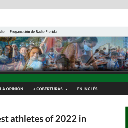
dio
Progamación de Radio Florida
ida de Cuba
ida, Camagüey, Cuba
LA OPINIÓN
+ COBERTURAS
EN INGLÉS
st athletes of 2022 in