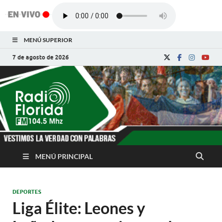
MENÚ SUPERIOR
7 de agosto de 2026
Radio Florida de
Noticias y Actualidades de Florida, Camagüey,
Cuba
Cuba
MENÚ PRINCIPAL
DEPORTES
Liga Élite: Leones y