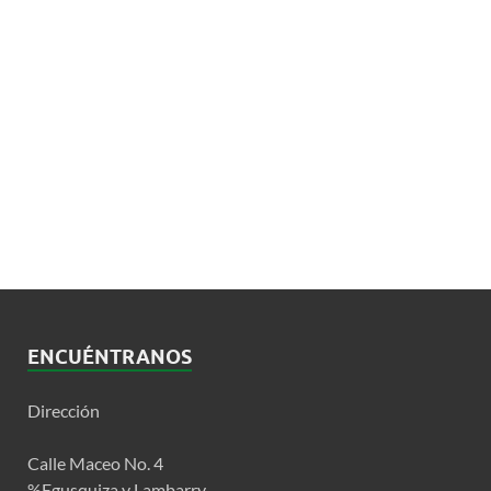
ENCUÉNTRANOS
Dirección
Calle Maceo No. 4
%Egusquiza y Lambarry