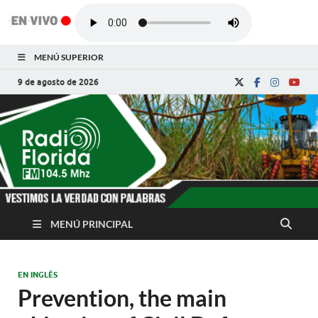
MENÚ SUPERIOR
9 de agosto de 2026
Radio Florida de
Noticias y Actualidades de Florida, Camagüey,
Cuba
Cuba
MENÚ PRINCIPAL
EN INGLÉS
Prevention, the main