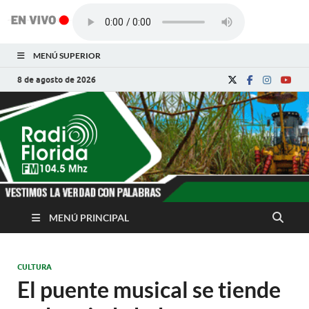
MENÚ SUPERIOR
8 de agosto de 2026
Radio Florida de
Noticias y Actualidades de Florida, Camagüey,
Cuba
Cuba
MENÚ PRINCIPAL
CULTURA
El puente musical se tiende