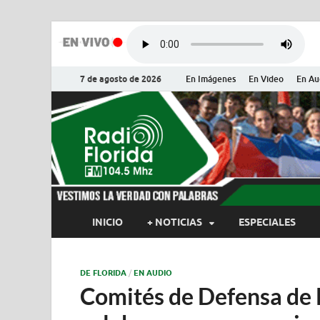
7 de agosto de 2026
En Imágenes
En Video
En Au
Radio Flor
Noticias y Actualidades de Flor
INICIO
+ NOTICIAS
ESPECIALES
DE FLORIDA
/
EN AUDIO
Comités de Defensa de l