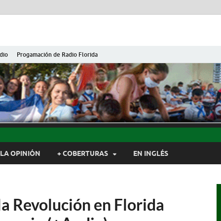
dio
Progamación de Radio Florida
ida de Cuba
ida, Camagüey, Cuba
LA OPINIÓN
+ COBERTURAS
EN INGLÉS
a Revolución en Florida