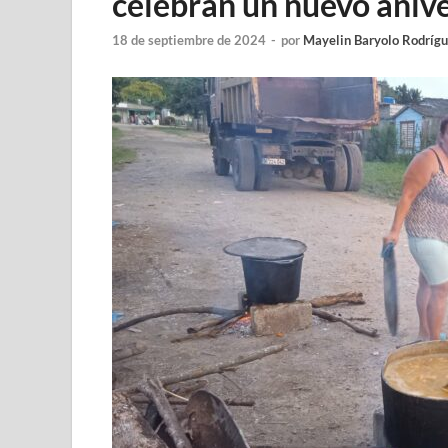
celebran un nuevo anive
18 de septiembre de 2024
-
por
Mayelin Baryolo Rodríg