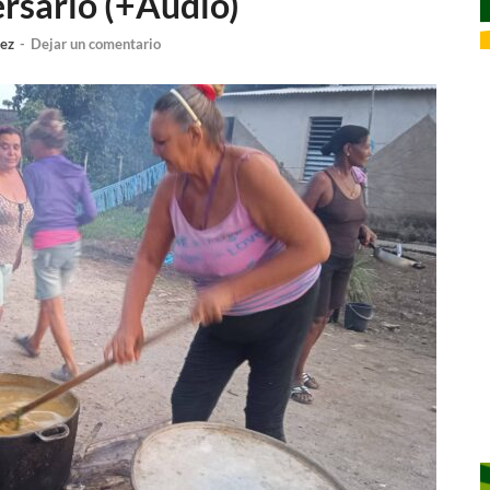
rsario (+Audio)
uez
-
Dejar un comentario