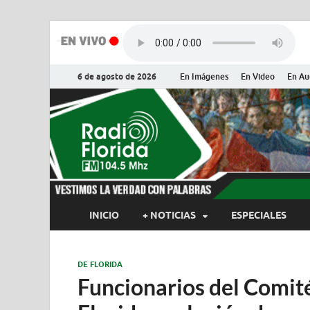
6 de agosto de 2026
En Imágenes
En Video
En Au
Radio Flor
Noticias y Actualidades de Flor
INICIO
+ NOTICIAS
ESPECIALES
DE FLORIDA
Funcionarios del Comit