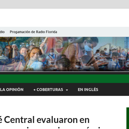
dio
Progamación de Radio Florida
ida de Cuba
ida, Camagüey, Cuba
LA OPINIÓN
+ COBERTURAS
EN INGLÉS
é Central evaluaron en