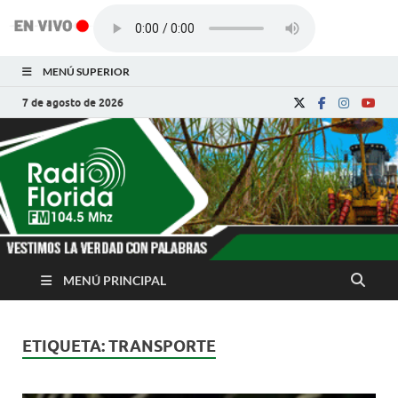
MENÚ SUPERIOR
7 de agosto de 2026
Radio Florida de
Noticias y Actualidades de Florida, Camagüey,
Cuba
Cuba
MENÚ PRINCIPAL
ETIQUETA:
TRANSPORTE