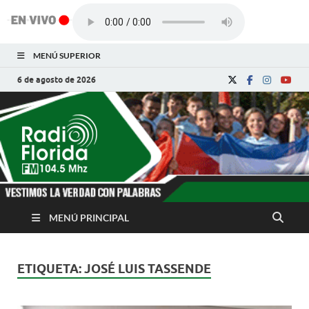
MENÚ SUPERIOR
6 de agosto de 2026
Radio Florida de
Noticias y Actualidades de Florida, Camagüey,
Cuba
Cuba
MENÚ PRINCIPAL
ETIQUETA:
JOSÉ LUIS TASSENDE