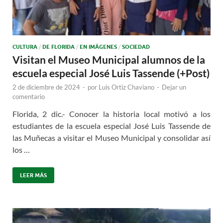
CULTURA
/
DE FLORIDA
/
EN IMÁGENES
/
SOCIEDAD
Visitan el Museo Municipal alumnos de la
escuela especial José Luis Tassende (+Post)
2 de diciembre de 2024
-
por
Luis Ortiz Chaviano
-
Dejar un
comentario
Florida, 2 dic.- Conocer la historia local motivó a los
estudiantes de la escuela especial José Luis Tassende de
las Muñecas a visitar el Museo Municipal y consolidar así
los …
LEER MÁS