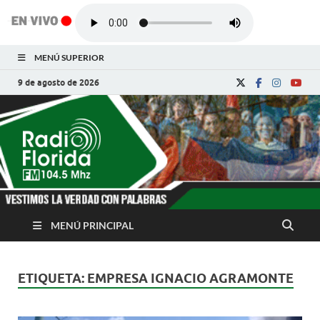
MENÚ SUPERIOR
9 de agosto de 2026
Radio Florida de
Noticias y Actualidades de Florida, Camagüey,
Cuba
Cuba
MENÚ PRINCIPAL
ETIQUETA:
EMPRESA IGNACIO AGRAMONTE