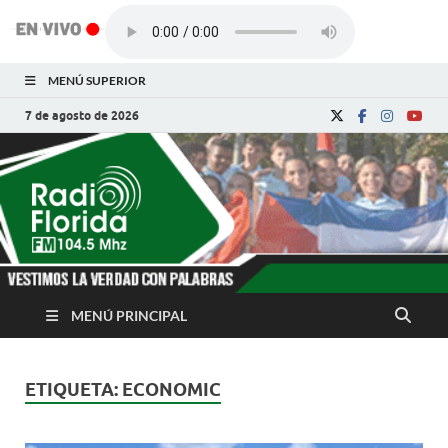
MENÚ SUPERIOR
7 de agosto de 2026
Radio Florida de
Noticias y Actualidades de Florida, Camagüey,
Cuba
Cuba
MENÚ PRINCIPAL
ETIQUETA:
ECONOMIC