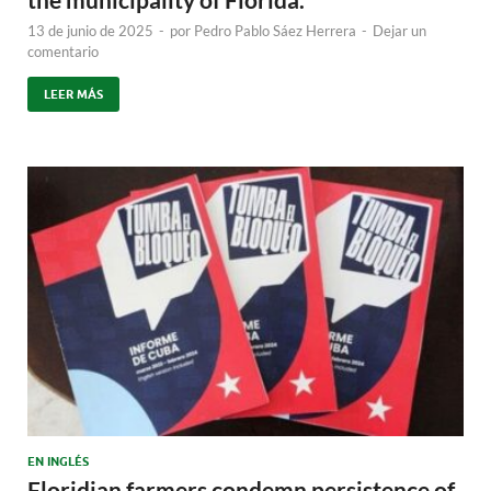
13 de junio de 2025
-
por
Pedro Pablo Sáez Herrera
-
Dejar un
comentario
LEER MÁS
EN INGLÉS
Floridian farmers condemn persistence of