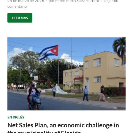
24 de marzo de 2026
-
por
Pedro Pablo Sáez Herrera
-
Dejar un
comentario
LEER MÁS
EN INGLÉS
Net Sales Plan, an economic challenge in
the municipality of Florida.