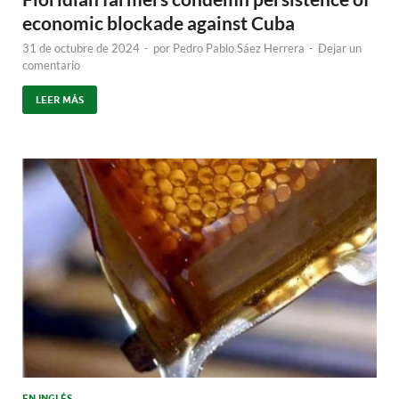
economic blockade against Cuba
31 de octubre de 2024
-
por
Pedro Pablo Sáez Herrera
-
Dejar un
comentario
LEER MÁS
EN INGLÉS