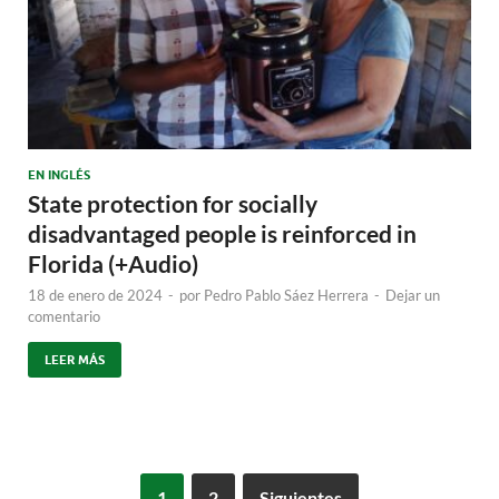
EN INGLÉS
State protection for socially
disadvantaged people is reinforced in
Florida (+Audio)
18 de enero de 2024
-
por
Pedro Pablo Sáez Herrera
-
Dejar un
comentario
LEER MÁS
1
2
Siguientes