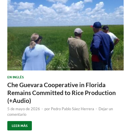
EN INGLÉS
Che Guevara Cooperative in Florida
Remains Committed to Rice Production
(+Audio)
5 de mayo de 2026
-
por
Pedro Pablo Sáez Herrera
-
Dejar un
comentario
LEER MÁS