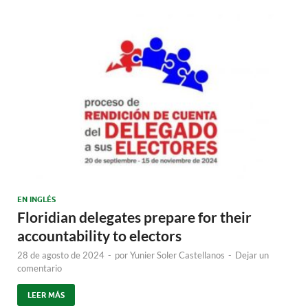
EN INGLÉS
Floridian delegates prepare for their
accountability to electors
28 de agosto de 2024
-
por
Yunier Soler Castellanos
-
Dejar un
comentario
LEER MÁS