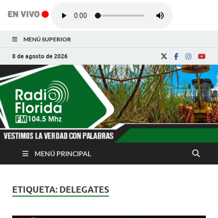
MENÚ SUPERIOR
8 de agosto de 2026
Radio Florida de
Noticias y Actualidades de Florida, Camagüey,
Cuba
Cuba
MENÚ PRINCIPAL
ETIQUETA:
DELEGATES