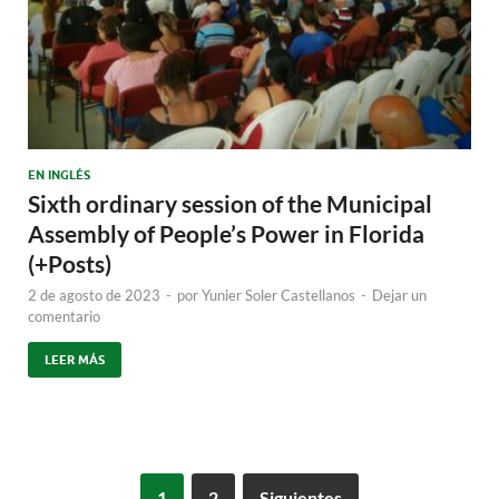
EN INGLÉS
Sixth ordinary session of the Municipal
Assembly of People’s Power in Florida
(+Posts)
2 de agosto de 2023
-
por
Yunier Soler Castellanos
-
Dejar un
comentario
LEER MÁS
1
2
Siguientes