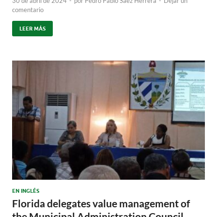
30 de abril de 2024
-
por
Pedro Pablo Sáez Herrera
-
Dejar un
comentario
LEER MÁS
EN INGLÉS
Florida delegates value management of
the Municipal Administration Council