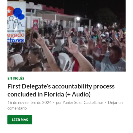
EN INGLÉS
First Delegate’s accountability process
concluded in Florida (+ Audio)
16 de noviembre de 2024
-
por
Yunier Soler Castellanos
-
Dejar un
comentario
LEER MÁS