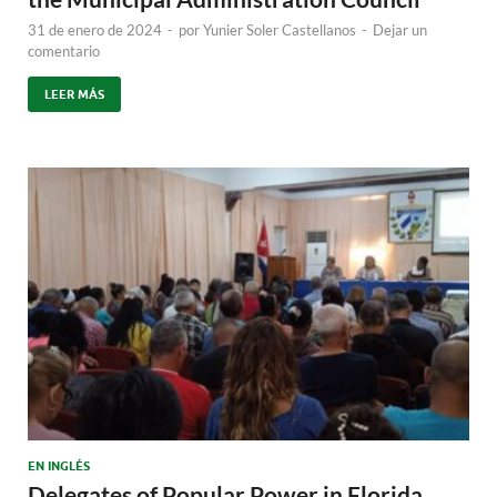
31 de enero de 2024
-
por
Yunier Soler Castellanos
-
Dejar un
comentario
LEER MÁS
EN INGLÉS
Delegates of Popular Power in Florida