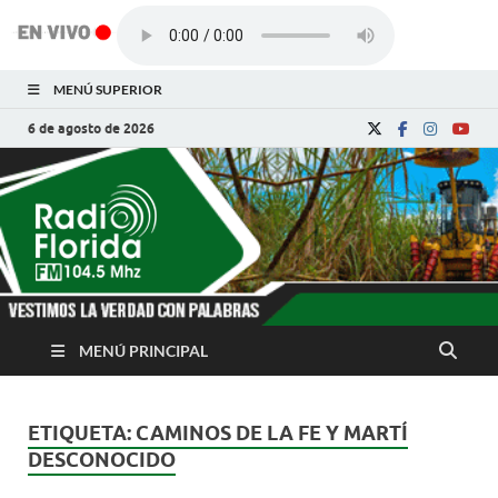
MENÚ SUPERIOR
6 de agosto de 2026
Radio Florida de
Noticias y Actualidades de Florida, Camagüey,
Cuba
Cuba
MENÚ PRINCIPAL
ETIQUETA:
CAMINOS DE LA FE Y MARTÍ
DESCONOCIDO