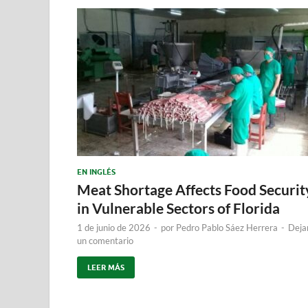
EN INGLÉS
Meat Shortage Affects Food Securit
in Vulnerable Sectors of Florida
1 de junio de 2026
-
por
Pedro Pablo Sáez Herrera
-
Deja
un comentario
LEER MÁS