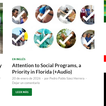
EN INGLÉS
y
Attention to Social Programs, a
Priority in Florida (+Audio)
r
20 de enero de 2026
-
por
Pedro Pablo Sáez Herrera
-
Dejar un comentario
LEER MÁS