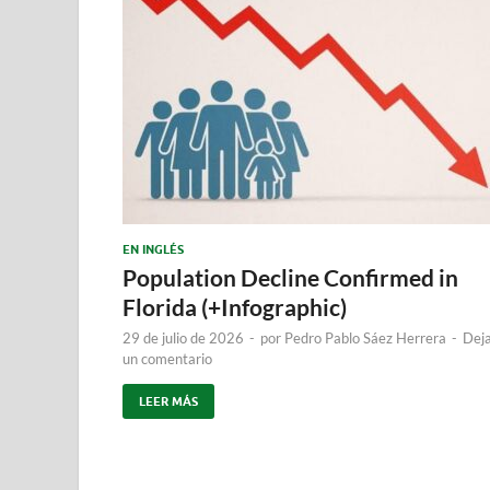
EN INGLÉS
Population Decline Confirmed in
Florida (+Infographic)
29 de julio de 2026
-
por
Pedro Pablo Sáez Herrera
-
Dej
un comentario
LEER MÁS