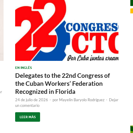
EN INGLÉS
Delegates to the 22nd Congress of
the Cuban Workers’ Federation
Recognized in Florida
ar
24 de julio de 2026
-
por
Mayelin Baryolo Rodríguez
-
Dejar
un comentario
LEER MÁS