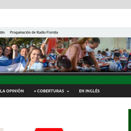
dio
Progamación de Radio Florida
ida de Cuba
ida, Camagüey, Cuba
LA OPINIÓN
+ COBERTURAS
EN INGLÉS