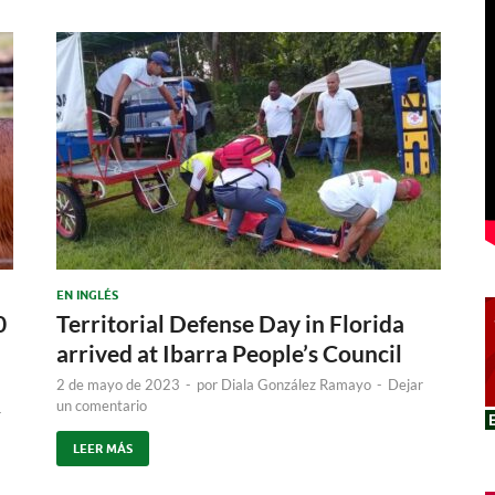
EN INGLÉS
0
Territorial Defense Day in Florida
arrived at Ibarra People’s Council
2 de mayo de 2023
-
por
Diala González Ramayo
-
Dejar
un comentario
r
LEER MÁS