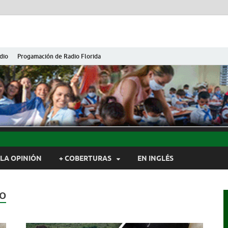
dio
Progamación de Radio Florida
ida de Cuba
ida, Camagüey, Cuba
LA OPINIÓN
+ COBERTURAS
EN INGLÉS
DO