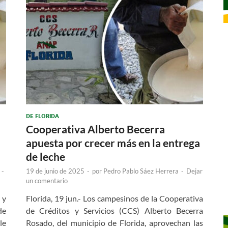
DE FLORIDA
Cooperativa Alberto Becerra
apuesta por crecer más en la entrega
de leche
-
19 de junio de 2025
-
por
Pedro Pablo Sáez Herrera
-
Dejar
un comentario
 y
Florida, 19 jun.- Los campesinos de la Cooperativa
de
de Créditos y Servicios (CCS) Alberto Becerra
le
Rosado, del municipio de Florida, aprovechan las