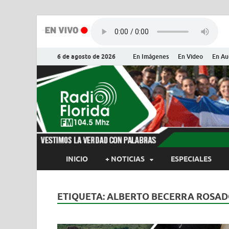
6 de agosto de 2026
En Imágenes
En Video
En Au
Radio Flor
Noticias y Actualidades de Flor
INICIO
+ NOTICIAS
ESPECIALES
ETIQUETA:
ALBERTO BECERRA ROSA