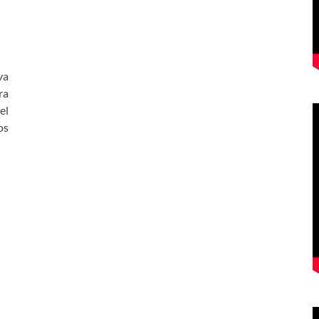
va
ra
el
os