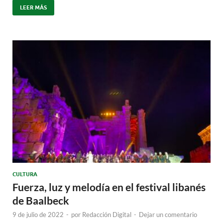
LEER MÁS
CULTURA
Fuerza, luz y melodía en el festival libanés
de Baalbeck
9 de julio de 2022
-
por
Redacción Digital
-
Dejar un comentario