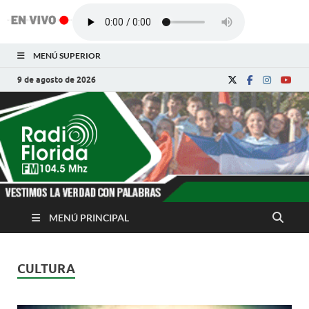
MENÚ SUPERIOR
9 de agosto de 2026
Radio Florida de
Noticias y Actualidades de Florida, Camagüey,
Cuba
Cuba
MENÚ PRINCIPAL
CULTURA