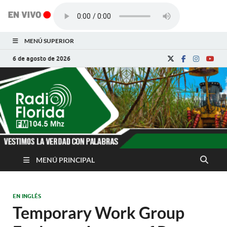
MENÚ SUPERIOR
6 de agosto de 2026
Radio Florida de
Noticias y Actualidades de Florida, Camagüey,
Cuba
Cuba
MENÚ PRINCIPAL
EN INGLÉS
Temporary Work Group