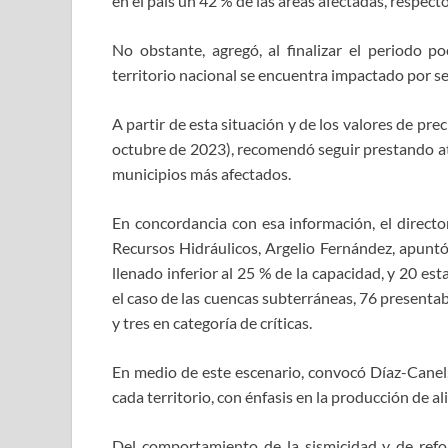
en el país un 42 % de las áreas afectadas, respect
No obstante, agregó, al finalizar el periodo p
territorio nacional se encuentra impactado por s
A partir de esta situación y de los valores de pr
octubre de 2023), recomendó seguir prestando ate
municipios más afectados.
En concordancia con esa información, el directo
Recursos Hidráulicos, Argelio Fernández, apuntó
llenado inferior al 25 % de la capacidad, y 20 e
el caso de las cuencas subterráneas, 76 present
y tres en categoría de críticas.
En medio de este escenario, convocó Díaz-Canel, 
cada territorio, con énfasis en la producción de a
Del comportamiento de la sismicidad y de refor