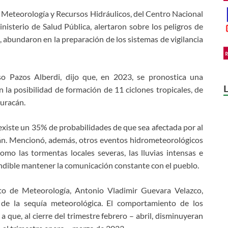
de Meteorología y Recursos Hidráulicos, del Centro Nacional
nisterio de Salud Pública, alertaron sobre los peligros de
, abundaron en la preparación de los sistemas de vigilancia
lso Pazos Alberdi, dijo que, en 2023, se pronostica una
 la posibilidad de formación de 11 ciclones tropicales, de
huracán.
xiste un 35% de probabilidades de que sea afectada por al
cán. Mencionó, además, otros eventos hidrometeorológicos
mo las tormentas locales severas, las lluvias intensas e
indible mantener la comunicación constante con el pueblo.
tuto de Meteorología, Antonio Vladimir Guevara Velazco,
 de la sequía meteorológica. El comportamiento de los
 que, al cierre del trimestre febrero – abril, disminuyeran