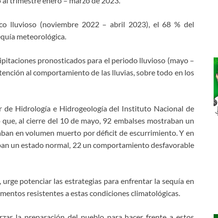
o al trimestre enero – marzo de 2023.
oco lluvioso (noviembre 2022 – abril 2023), el 68 % del
equía meteorológica.
ecipitaciones pronosticados para el periodo lluvioso (mayo –
nción al comportamiento de las lluvias, sobre todo en los
r de Hidrología e Hidrogeología del Instituto Nacional de
 que, al cierre del 10 de mayo, 92 embalses mostraban un
staban en volumen muerto por déficit de escurrimiento. Y en
aban un estado normal, 22 un comportamiento desfavorable
urge potenciar las estrategias para enfrentar la sequía en
limentos resistentes a estas condiciones climatológicas.
zar la preparación del pueblo para hacer frente a estos