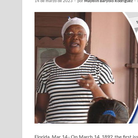
14 de marzo de 2023
-
por
Mayelin Baryolo Rodríguez
-
Florida, Mar 14.- On March 14, 1892, the first i