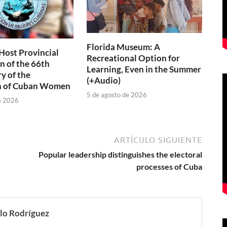
Florida Museum: A
 Host Provincial
Recreational Option for
n of the 66th
Learning, Even in the Summer
y of the
(+Audio)
n of Cuban Women
5 de agosto de 2026
e 2026
ARTÍCULO SIGUIENTE
Popular leadership distinguishes the electoral
processes of Cuba
lo Rodríguez