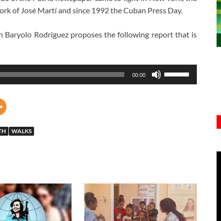
work of José Martí and since 1992 the Cuban Press Day.
n Baryolo Rodriguez proposes the following report that is
Utiliza
00:00
las
teclas
de
flecha
TH
WALKS
arriba/abajo
para
aumentar
o
disminuir
el
volumen.