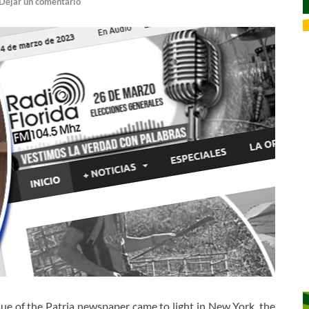
Dejar un comentario
ssue of the Patria newspaper came to light in New York, the