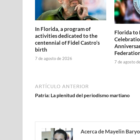
In Florida, a program of
Florida to
activities dedicated to the
Celebratio
centennial of Fidel Castro’s
Anniversar
birth
Federatio
7 de agosto de 2026
7 de agosto d
ARTÍCULO ANTERIOR
Patria: La plenitud del periodismo martiano
Acerca de Mayelin Baryo