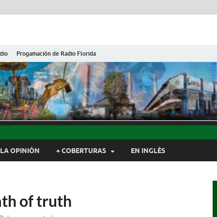
dio
Progamación de Radio Florida
ida de Cuba
ida, Camagüey, Cuba
LA OPINIÓN
+ COBERTURAS
EN INGLÉS
th of truth