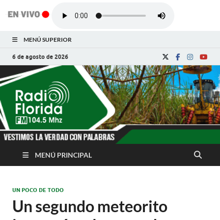
MENÚ SUPERIOR
6 de agosto de 2026
Radio Florida de
Noticias y Actualidades de Florida, Camagüey,
Cuba
Cuba
MENÚ PRINCIPAL
UN POCO DE TODO
Un segundo meteorito