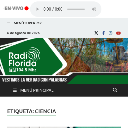
MENÚ SUPERIOR
6 de agosto de 2026
Radio Florida de
Noticias y Actualidades de Florida, Camagüey,
Cuba
Cuba
MENÚ PRINCIPAL
ETIQUETA:
CIENCIA