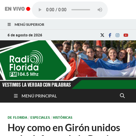
MENÚ SUPERIOR
6 de agosto de 2026
Radio Florida de
Noticias y Actualidades de Florida, Camagüey,
Cuba
Cuba
MENÚ PRINCIPAL
DE FLORIDA
/
ESPECIALES
/
HISTÓRICAS
Hoy como en Girón unidos