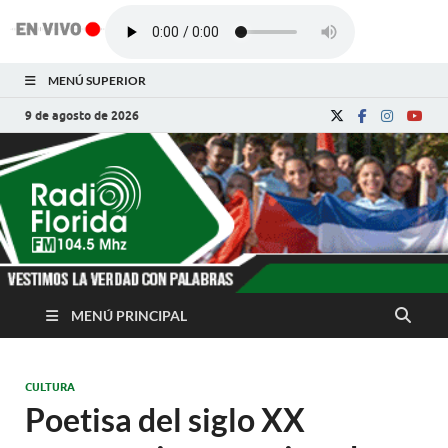
MENÚ SUPERIOR
9 de agosto de 2026
Radio Florida de
Noticias y Actualidades de Florida, Camagüey,
Cuba
Cuba
MENÚ PRINCIPAL
CULTURA
Poetisa del siglo XX