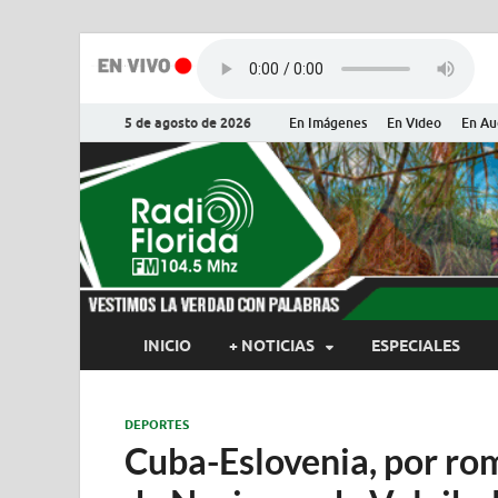
5 de agosto de 2026
En Imágenes
En Video
En Au
Radio Flor
Noticias y Actualidades de Flor
INICIO
+ NOTICIAS
ESPECIALES
DEPORTES
Cuba-Eslovenia, por ro