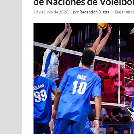
de Naciones de Voleibo
13 de junio de 2026
-
por
Redacción Digital
-
Dejar un c