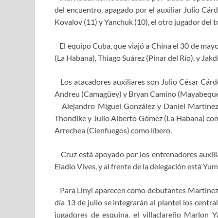
del encuentro, apagado por el auxiliar Julio Cár
Kovalov (11) y Yanchuk (10), el otro jugador del t
El equipo Cuba, que viajó a China el 30 de mayo,
(La Habana), Thiago Suárez (Pinar del Río), y Jak
Los atacadores auxiliares son Julio César Cárd
Andreu (Camagüey) y Bryan Camino (Mayabeque
Alejandro Miguel González y Daniel Martínez 
Thondike y Julio Alberto Gómez (La Habana) com
Arrechea (Cienfuegos) como líbero.
Cruz está apoyado por los entrenadores auxilia
Eladio Vives, y al frente de la delegación está Yum
Para Linyi aparecen como debutantes Martínez, 
día 13 de julio se integrarán al plantel los cen
jugadores de esquina, el villaclareño Marlon 