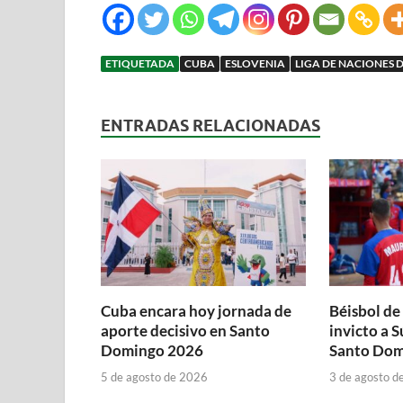
ETIQUETADA
CUBA
ESLOVENIA
LIGA DE NACIONES 
ENTRADAS RELACIONADAS
Cuba encara hoy jornada de
Béisbol de
aporte decisivo en Santo
invicto a 
Domingo 2026
Santo Dom
5 de agosto de 2026
3 de agosto d