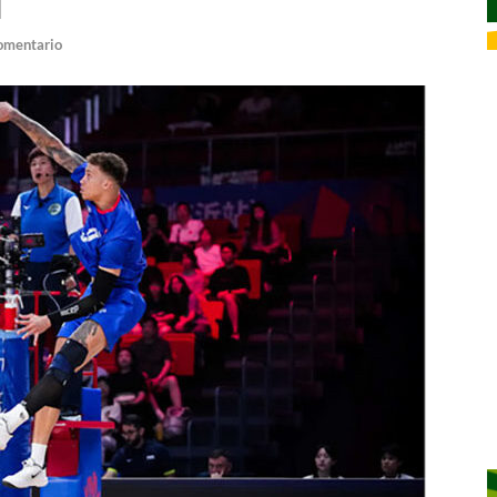
l
omentario