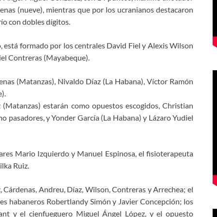
denas (nueve), mientras que por los ucranianos destacaron
río con dobles dígitos.
 está formado por los centrales David Fiel y Alexis Wilson
diel Contreras (Mayabeque).
enas (Matanzas), Nivaldo Díaz (La Habana), Víctor Ramón
).
(Matanzas) estarán como opuestos escogidos, Christian
o pasadores, y Yonder García (La Habana) y Lázaro Yudiel
res Mario Izquierdo y Manuel Espinosa, el fisioterapeuta
ilka Ruiz.
Cárdenas, Andreu, Díaz, Wilson, Contreras y Arrechea; el
trales habaneros Robertlandy Simón y Javier Concepción; los
Yant y el cienfueguero Miguel Ángel López, y el opuesto