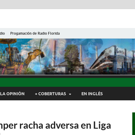
dio
Progamación de Radio Florida
ida de Cuba
ida, Camagüey, Cuba
LA OPINIÓN
+ COBERTURAS
EN INGLÉS
mper racha adversa en Liga