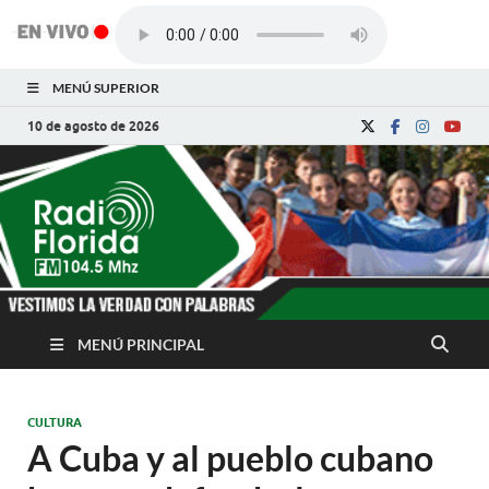
MENÚ SUPERIOR
10 de agosto de 2026
Radio Florida de
Noticias y Actualidades de Florida, Camagüey,
Cuba
Cuba
MENÚ PRINCIPAL
CULTURA
A Cuba y al pueblo cubano