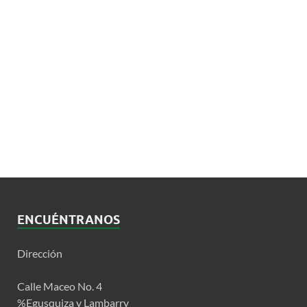
ENCUÉNTRANOS
Dirección
Calle Maceo No. 4
%Egusquiza y Lambarry