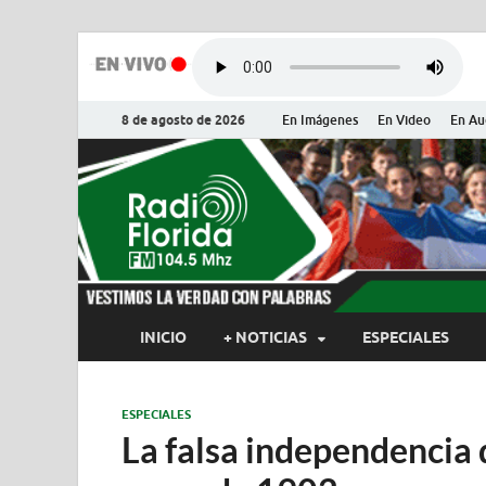
8 de agosto de 2026
En Imágenes
En Video
En Au
Radio Flor
Noticias y Actualidades de Flor
INICIO
+ NOTICIAS
ESPECIALES
ESPECIALES
La falsa independencia 