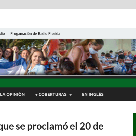
dio
Progamación de Radio Florida
ida de Cuba
ida, Camagüey, Cuba
LA OPINIÓN
+ COBERTURAS
EN INGLÉS
que se proclamó el 20 de