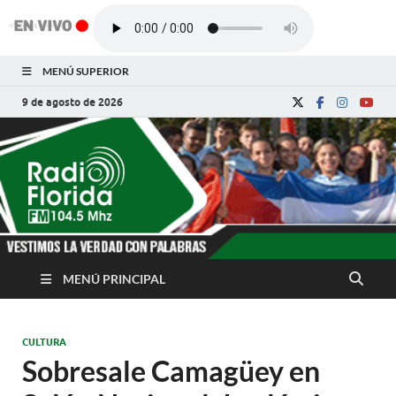
MENÚ SUPERIOR
9 de agosto de 2026
Radio Florida de
Noticias y Actualidades de Florida, Camagüey,
Cuba
Cuba
MENÚ PRINCIPAL
CULTURA
Sobresale Camagüey en