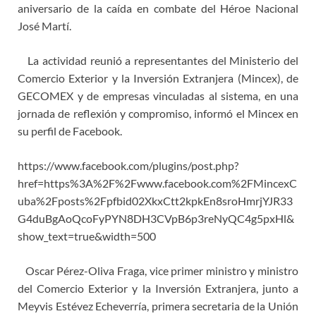
aniversario de la caída en combate del Héroe Nacional
José Martí.
La actividad reunió a representantes del Ministerio del
Comercio Exterior y la Inversión Extranjera (Mincex), de
GECOMEX y de empresas vinculadas al sistema, en una
jornada de reflexión y compromiso, informó el Mincex en
su perfil de Facebook.
https://www.facebook.com/plugins/post.php?
href=https%3A%2F%2Fwww.facebook.com%2FMincexC
uba%2Fposts%2Fpfbid02XkxCtt2kpkEn8sroHmrjYJR33
G4duBgAoQcoFyPYN8DH3CVpB6p3reNyQC4g5pxHl&
show_text=true&width=500
Oscar Pérez-Oliva Fraga, vice primer ministro y ministro
del Comercio Exterior y la Inversión Extranjera, junto a
Meyvis Estévez Echeverría, primera secretaria de la Unión