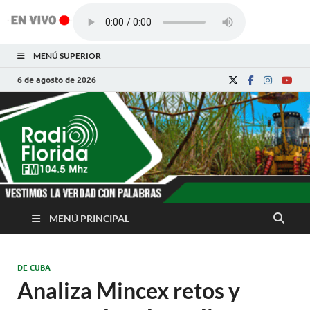
MENÚ SUPERIOR
6 de agosto de 2026
Radio Florida de
Noticias y Actualidades de Florida, Camagüey,
Cuba
Cuba
MENÚ PRINCIPAL
DE CUBA
Analiza Mincex retos y