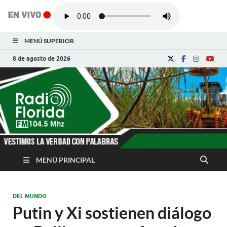
MENÚ SUPERIOR
8 de agosto de 2026
Radio Florida de
Noticias y Actualidades de Florida, Camagüey,
Cuba
Cuba
MENÚ PRINCIPAL
DEL MUNDO
Putin y Xi sostienen diálogo