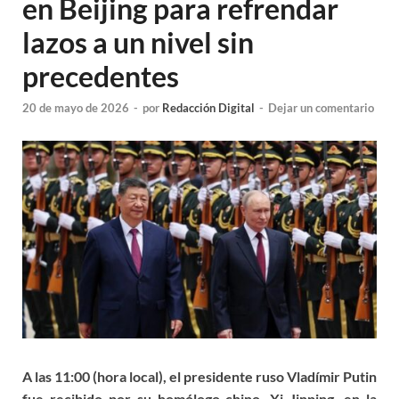
en Beijing para refrendar
lazos a un nivel sin
precedentes
20 de mayo de 2026
-
por
Redacción Digital
-
Dejar un comentario
A las 11:00 (hora local), el presidente ruso Vladímir Putin
fue recibido por su homólogo chino, Xi Jinping, en la